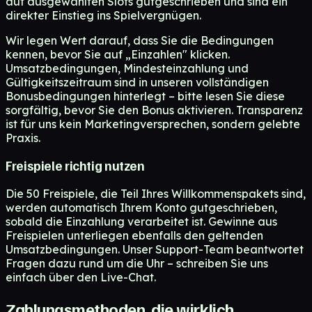
auf ausgewählten Slots gutgeschrieben und sind ein
direkter Einstieg ins Spielvergnügen.
Wir legen Wert darauf, dass Sie die Bedingungen
kennen, bevor Sie auf „Einzahlen" klicken.
Umsatzbedingungen, Mindesteinzahlung und
Gültigkeitszeitraum sind in unseren vollständigen
Bonusbedingungen hinterlegt – bitte lesen Sie diese
sorgfältig, bevor Sie den Bonus aktivieren. Transparenz
ist für uns kein Marketingversprechen, sondern gelebte
Praxis.
Freispiele richtig nutzen
Die 50 Freispiele, die Teil Ihres Willkommenspakets sind,
werden automatisch Ihrem Konto gutgeschrieben,
sobald die Einzahlung verarbeitet ist. Gewinne aus
Freispielen unterliegen ebenfalls den geltenden
Umsatzbedingungen. Unser Support-Team beantwortet
Fragen dazu rund um die Uhr – schreiben Sie uns
einfach über den Live-Chat.
Zahlungsmethoden, die wirklich