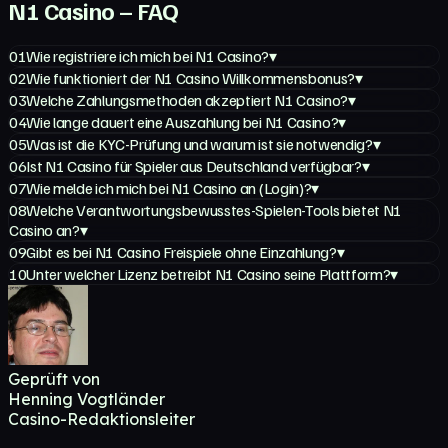
N1 Casino – FAQ
01
Wie registriere ich mich bei N1 Casino?
▾
02
Wie funktioniert der N1 Casino Willkommensbonus?
▾
03
Welche Zahlungsmethoden akzeptiert N1 Casino?
▾
04
Wie lange dauert eine Auszahlung bei N1 Casino?
▾
05
Was ist die KYC-Prüfung und warum ist sie notwendig?
▾
06
Ist N1 Casino für Spieler aus Deutschland verfügbar?
▾
07
Wie melde ich mich bei N1 Casino an (Login)?
▾
08
Welche Verantwortungsbewusstes-Spielen-Tools bietet N1
Casino an?
▾
09
Gibt es bei N1 Casino Freispiele ohne Einzahlung?
▾
10
Unter welcher Lizenz betreibt N1 Casino seine Plattform?
▾
Geprüft von
Henning Vogtländer
Casino-Redaktionsleiter