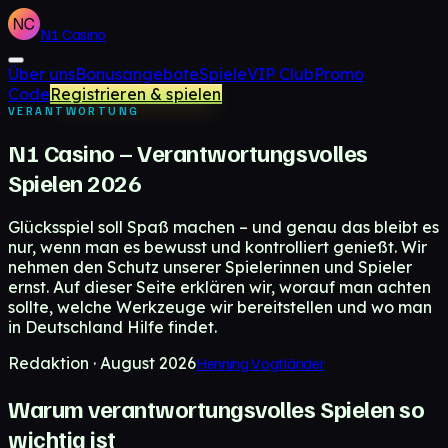
N1 Casino
Über uns
Bonusangebote
Spiele
VIP Club
Promo
Code
Registrieren & spielen
VERANTWORTUNG
N1 Casino – Verantwortungsvolles
Spielen 2026
Glücksspiel soll Spaß machen – und genau das bleibt es
nur, wenn man es bewusst und kontrolliert genießt. Wir
nehmen den Schutz unserer Spielerinnen und Spieler
ernst. Auf dieser Seite erklären wir, worauf man achten
sollte, welche Werkzeuge wir bereitstellen und wo man
in Deutschland Hilfe findet.
Redaktion
·
August 2026
Henning Vogtländer
Warum verantwortungsvolles Spielen so
wichtig ist