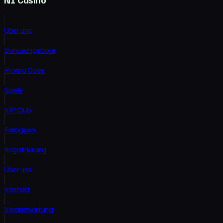
Über uns
Bonusangebote
Promo Code
Spiele
VIP Club
Einloggen
Registrierung
Über uns
Kontakt
Verantwortung