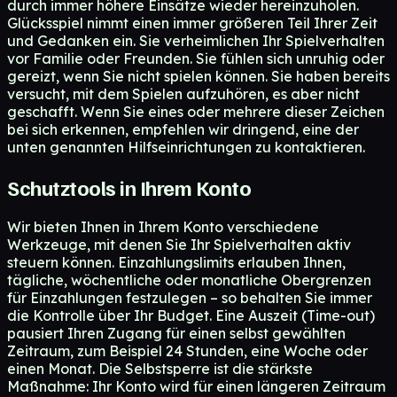
durch immer höhere Einsätze wieder hereinzuholen.
Glücksspiel nimmt einen immer größeren Teil Ihrer Zeit
und Gedanken ein. Sie verheimlichen Ihr Spielverhalten
vor Familie oder Freunden. Sie fühlen sich unruhig oder
gereizt, wenn Sie nicht spielen können. Sie haben bereits
versucht, mit dem Spielen aufzuhören, es aber nicht
geschafft. Wenn Sie eines oder mehrere dieser Zeichen
bei sich erkennen, empfehlen wir dringend, eine der
unten genannten Hilfseinrichtungen zu kontaktieren.
Schutztools in Ihrem Konto
Wir bieten Ihnen in Ihrem Konto verschiedene
Werkzeuge, mit denen Sie Ihr Spielverhalten aktiv
steuern können. Einzahlungslimits erlauben Ihnen,
tägliche, wöchentliche oder monatliche Obergrenzen
für Einzahlungen festzulegen – so behalten Sie immer
die Kontrolle über Ihr Budget. Eine Auszeit (Time-out)
pausiert Ihren Zugang für einen selbst gewählten
Zeitraum, zum Beispiel 24 Stunden, eine Woche oder
einen Monat. Die Selbstsperre ist die stärkste
Maßnahme: Ihr Konto wird für einen längeren Zeitraum